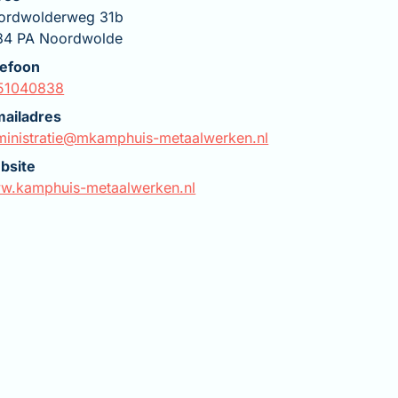
ordwolderweg 31b
84 PA Noordwolde
lefoon
51040838
mailadres
ministratie@mkamphuis-metaalwerken.nl
bsite
w.kamphuis-metaalwerken.nl