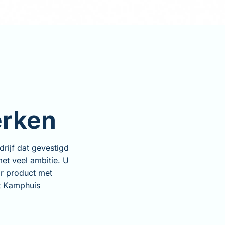
erken
rijf dat gevestigd
et veel ambitie. U
r product met
ft Kamphuis