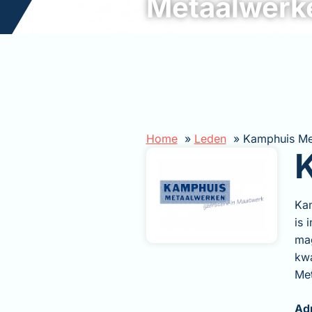
Metaalwerk
Home
Leden
Kamphuis Me
Kam
is 
ma
kwa
Met
Ad