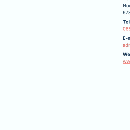
No
97
Te
06
E-
ad
We
ww