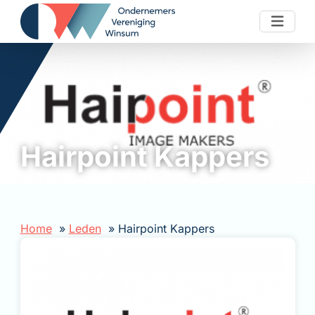
Skip to content
Hairpoint Kappers
Home
Leden
Hairpoint Kappers