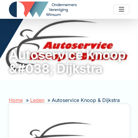
Skip to content
Autoservice Knoop
&#038; Dijkstra
Home
Leden
Autoservice Knoop & Dijkstra